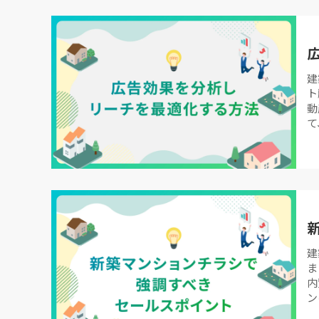
建
ト
動
て
建
ま
内
ン