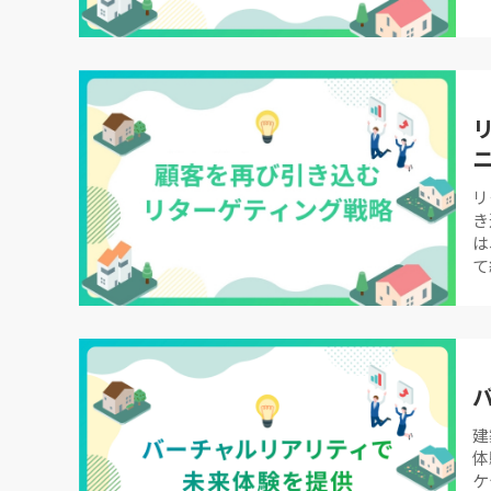
リ
き
は
て
建
体
ケ